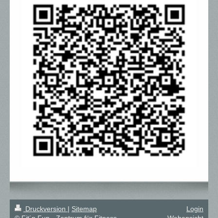
Druckversion
|
Sitemap
Login
© Fit´n Fun - Zentrum für Fitness
Webansicht